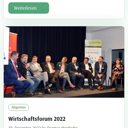
Jubiläumsgewinnspiels im Rathaus Sulzemoos zusammen.
Weiterlesen
Nach einer kurzen Begrüßung und einigen Informationen
zur WestAllianz München wurden ihnen die Preise von
Dagmar Hendorfer, Leiterin der Geschäftsstelle der
WestAllianz, persönlich überreicht. Den ersten Preis, einen
„Teufel Boomster“, durfte Hans Schlammerl aus […]
Allgemein
Wirtschaftsforum 2022
28. Dezember 2022
by
Dagmar Hendorfer