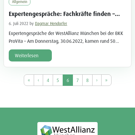
Allgemein
Expertengespräche: Fachkräfte finden –
Fachkräfte binden
6. Juli 2022
by
Dagmar Hendorfer
Expertengespräche der WestAllianz München bei der BKK
ProVita – Am Donnerstag, 30.06.2022, kamen rund 50
Besucher zur Veranstaltung „Fachkräfte finden –
Weiterlesen
Fachkräfte binden“ in die Hauptverwaltung der BKK
ProVita nach Bergkirchen GADA. Die Veranstaltung fand
im Rahmen der Expertengespräche der WestAllianz
Page navigation
Page
Page
Current Page
Page
Page
München statt. Robert Axtner, Bürgermeister der
«
‹
4
5
6
7
8
›
»
Gemeinde Bergkirchen und Vorsitzender der Arbeitsgruppe
Bildung und Wirtschaft […]