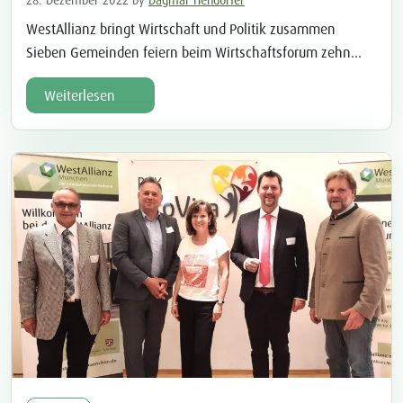
WestAllianz bringt Wirtschaft und Politik zusammen
Sieben Gemeinden feiern beim Wirtschaftsforum zehn
Jahre Zusammenarbeit Das Who-is-Who der örtlichen
Weiterlesen
Wirtschaft hat sich kürzlich in Sulzemoos getroffen. Die
WestAllianz München, mit ihren sieben
Mitgliedsgemeinden, lud zum jährlichen Wirtschaftsforum,
das nach zweijähriger Corona-Pause wieder stattfinden
konnte. Das Abendprogramm nahm auch Bezug auf das
zehnjährige Jubiläum des interkommunalen […]