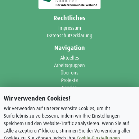
Rechtliches
Impressum
Datenschutzerklärung
Navigation
Aktuelles
Arbeitsgruppen
Über uns
Projekte
Service
Wir verwenden Cookies!
Ansprechpartner
Wir verwenden auf unserer Website Cookies, um Ihr
Zweckverband WestAllianz München
Surferlebnis zu verbessern, indem wir Ihre Einstellungen
Geschäftsstelle
speichern und den Website-Traffic analysieren. Wenn Sie auf
Kirchstraße 3
„Alle akzeptieren“ klicken, stimmen Sie der Verwendung aller
85254 Sulzemoos
Cookies zu. Sie können jedoch Ihre
Cookie-Einstellungen